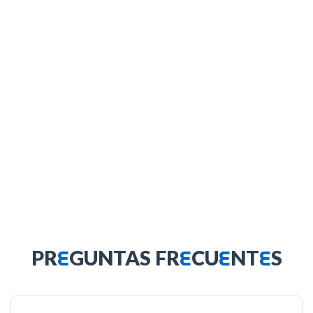
E
E
E
E
PR
GUNTAS FR
CU
NT
S