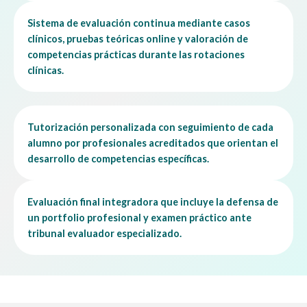
TALLER DE CIRUGÍA
Sistema de evaluación continua mediante casos
clínicos, pruebas teóricas online y valoración de
TALLER DE COJERAS Y ODONTOLOGÍA
competencias prácticas durante las rotaciones
TALLER DE EVALUACIÓN CRÍTICA DE LA
clínicas.
LITERATURA CIENTÍFICA-TÉCNICA Y
COMUNICACIÓN
Tutorización personalizada con seguimiento de cada
2. Evaluación de casos prácticos clínicos por un
alumno por profesionales acreditados que orientan el
tribunal de especialistas:
desarrollo de competencias específicas.
Evaluación final integradora que incluye la defensa de
un portfolio profesional y examen práctico ante
tribunal evaluador especializado.