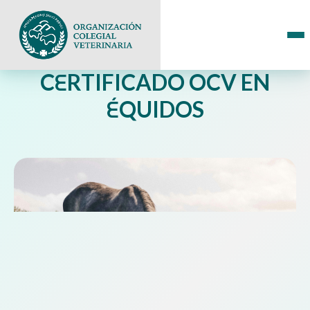
E
C
RTIFICADO OCV
EN
É
QUIDOS