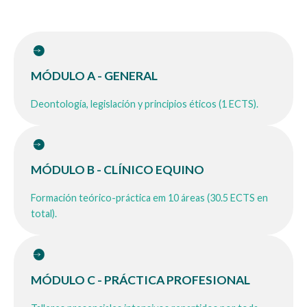
MÓDULO A - GENERAL
Deontología, legislación y principios éticos (1 ECTS).
Serán evaluados el conocimiento de los principios
éticos de la profesión veterinaria (código
MÓDULO B - CLÍNICO EQUINO
deontológico para el ejercicio de la profesión
veterinaria), y las normas legales, reglamentarias y
Formación teórico-práctica em 10 áreas (30.5 ECTS en
administrativas para el ejercicio de la profesión
total).
veterinaria así como los estatutos generales de la
Organización Colegial Veterinaria Española (OCV).
MÓDULO C - PRÁCTICA PROFESIONAL